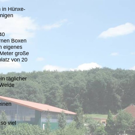
h in Hünxe-
enigen
40
ernen Boxen
n eigenes
 Meter große
platz von 20
in täglicher
 Weide
einen
so viel