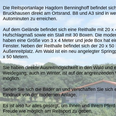
Die Reitsportanlage Hagdorn Benninghoff befindet sic
Bruckhausen direkt am Ortsrand. B8 und A3 sind in w
Autominuten zu erreichen.
Auf dem Gelände befindet sich eine Reithalle mit 20 x 
Hufschlagmaß sowie ein Stall mit 30 Boxen. Die mod
haben eine Größe von 3 x 4 Meter und jede Box hat ei
Fenster. Neben der Reithalle befindet sich der 20 x 50
Außenreitplatz. Am Wald ist ein neu angelegter Spring
x 50 Metern.
Sie haben direkte Ausreitmöglichkeit in den Wald und e
Weidegang, auch im Winter, ist auf der angrenzenden
möglich.
Sehen Sie sich die Bilder an und verschaffen Sie sich 
Eindruck von der modernen Anlage.
Es ist also für alles gesorgt, um Ihnen und Ihrem Pferd 
Freude wie möglich am Reitsport zu geben.